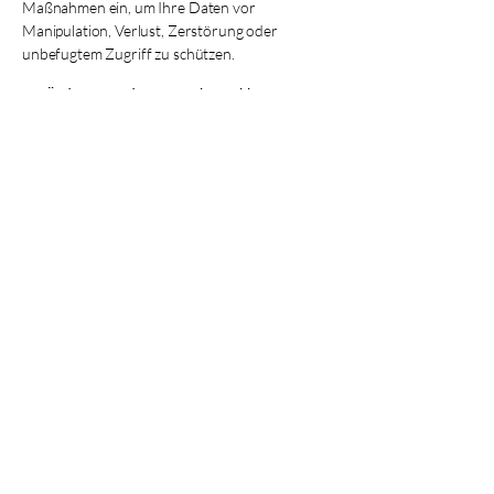
Maßnahmen ein, um Ihre Daten vor
Manipulation, Verlust, Zerstörung oder
unbefugtem Zugriff zu schützen.
10. Änderungen der Datenschutzerklärung
Wir behalten uns vor, diese
Datenschutzerklärung anzupassen, damit sie
stets den aktuellen rechtlichen Anforderungen
entspricht.
Baanthai Pallino
055 212 44 54
baanthai-pa
l
l
ino@gmx.ch
Grünfeldstrasse 18
8645 Rapperswil-Jona
Schweiz
Datenschutzerklärung